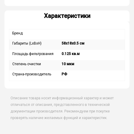
Характеристики
Бренд
Габариты (LxBxH)
58x18x0.5 см
Площадь фильтрования
0.125 кв.м
Степень очистки
10 мкм
Страна-производитель
РФ
Описание товара носит информационный характер и может
отличаться от описания, представленного в технической
документации производителя. Рекомендуем при покупке
проверять наличие желаемых функций и характеристик.