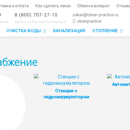
тавка и оплата
Как сделать заказ
Обмен и возврат
Отзыв
9
8 (800) 707-27-10
zakaz@clean-practice.ru
cleanpractice
ласть
Звонок по России бесплатный
ОЧИСТКА ВОДЫ
КАНАЛИЗАЦИЯ
ОТОПЛЕНИЕ
абжение
Автомат
Cтанции с
гидроаккумулятором