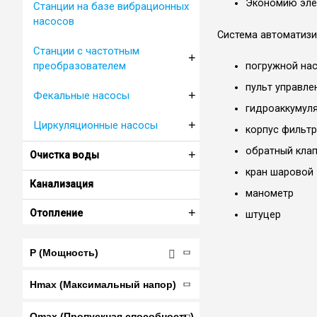
Экономию эле
Станции на базе вибрационных
насосов
Система автоматиз
Станции с частотным
+
преобразователем
погружной на
пульт управле
+
Фекальные насосы
гидроаккумуля
+
Циркуляционные насосы
корпус фильтр
обратный кла
+
Очистка воды
кран шаровой
Канализация
манометр
+
Отопление
штуцер
P (Мощность)
Hmax (Максимальный напор)
Qmax (Пропускная способность)