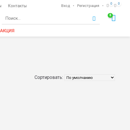
0
0
ы
Контакты
Вход
•
Регистрация
•
0
Ко
АКЦИЯ
Сортировать: