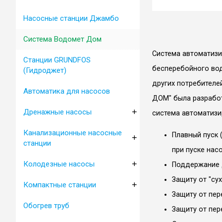
Насосные станции Джамбо
Система Водомет Дом
Система автоматиз
Станции GRUNDFOS
бесперебойного вод
(Гидроджет)
других потребител
Автоматика для насосов
ДОМ" была разработ
+
Дренажные насосы
система автоматиз
Канализационные насосные
Плавный пуск 
+
станции
при пуске нас
+
Колодезные насосы
Поддержание 
Защиту от "су
+
Компактные станции
Защиту от пере
Обогрев труб
Защиту от пер