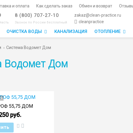
тавка и оплата
Как сделать заказ
Обмен и возврат
Отзыв
9
8 (800) 707-27-10
zakaz@clean-practice.ru
cleanpractice
ласть
Звонок по России бесплатный
ОЧИСТКА ВОДЫ
КАНАЛИЗАЦИЯ
ОТОПЛЕНИЕ
м
Система Водомет Дом
а Водомет Дом
т
РОФ 55,75 ДОМ
250 руб.
пить