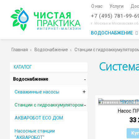
О нас
Услуги
Дос
+7 (495) 781-99-6
г. Москва и Московская об
ВОДОСНАБЖЕНИЕ
Главная
Водоснабжение
Cтанции с гидроаккумуляторо
Систем
КАТАЛОГ
-
Водоснабжение
+
Cкважинные насосы
Временно отсутствуе
-
Cтанции с гидроаккумулятором
Насос П
АКВАРОБОТ ECO ДОМ
33 
Насосные станции
Ку
"АКВАРОБОТ"