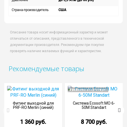
Давление
до 5,5 Атм (до 80 psi)
Страна-производитель
США
Описание товара носит информационный характер и может
отличаться от описания, представленного в технической
документации производителя. Рекомендуем при покупке
проверять наличие желаемых функций и характеристик.
Рекомендуемые товары
Временно отсутствует
Фитинг выходной для
Система Ecosoft MO 6-
PRF-RO Merlin (синий)
50M Standart
1 360 руб.
8 700 руб.