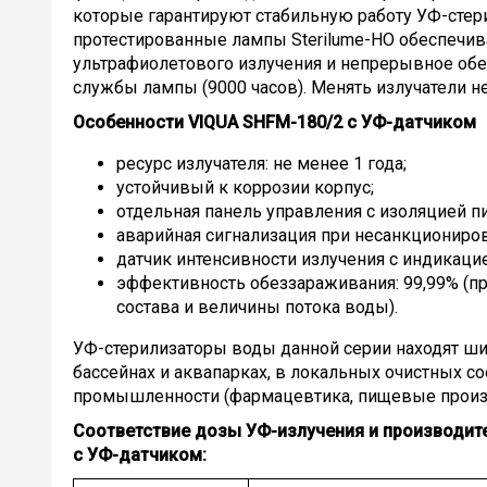
которые гарантируют стабильную работу УФ-стер
протестированные лампы Sterilume-HO обеспечи
ультрафиолетового излучения и непрерывное обе
службы лампы (9000 часов). Менять излучатели н
Особенности VIQUA SHFM-180/2 с УФ-датчиком
ресурс излучателя: не менее 1 года;
устойчивый к коррозии корпус;
отдельная панель управления с изоляцией пи
аварийная сигнализация при несанкционир
датчик интенсивности излучения с индикацие
эффективность обеззараживания: 99,99% (пр
состава и величины потока воды).
УФ-стерилизаторы воды данной серии находят ши
бассейнах и аквапарках, в локальных очистных с
промышленности (фармацевтика, пищевые произво
Соответствие дозы УФ-излучения и производит
с УФ-датчиком
: