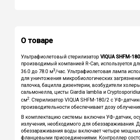
О товаре
Ультрафиолетовый стерилизатор
VIQUA SHFM-180
производимый компанией R-Can, используется дл
3
36.0 до 78.0 м
/час. Ультрафиолетовая лампа исп
для уничтожения микробиологических загрязнен
палочка, бацилла дизентерии, возбудители холеры 
сальмонелла, цисты Giardia lamblia и Cryptospori
2
см
. Стерилизатор VIQUA SHFM-180/2 с УФ-датчи
производительности обеспечивает дозу облучени
В комплектацию системы включен УФ-датчик, о
излучения, необходимого для обеззараживания. 
обеззараживания воды включает четыре мощных 
фланцевыми присоединениями. Контроллер состо