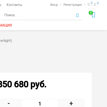
0
0
ы
Контакты
Вход
•
Регистрация
•
0
Ко
АКЦИЯ
rilight)
850 680 руб.
-
+