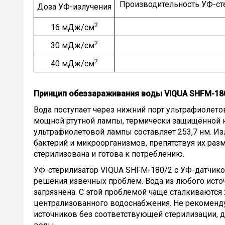
Производительность УФ-ст
Доза УФ-излучения
2
16 мДж/см
2
30 мДж/см
2
40 мДж/см
Принцип обеззараживания воды VIQUA SHFM-18
Вода поступает через нижний порт ультрафиолето
мощной ртутной лампы, термически защищённой 
ультрафиолетовой лампы составляет 253,7 нм. И
бактерий и микроорганизмов, препятствуя их ра
стерилизована и готова к потреблению.
УФ-стерилизатор VIQUA SHFM-180/2 с УФ-датчико
решения извечных проблем. Вода из любого исто
загрязнена. С этой проблемой чаще сталкиваются
централизованного водоснабжения. Не рекоменду
источников без соответствующей стерилизации, 