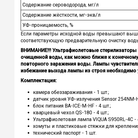
Содержание сероводорода, мг/л
Содержание жёсткости, мг-экв/л
УФ-проницаемость, %
Если параметры исходной воды превышают выше
соответствующую предварительную очистку вод
ВНИМАНИЕ!!!
Ультрафиолетовые стерилизаторы 
очищенной воды, как можно ближе к конечному
повторного заражения воды.
Лампы чувствител
избежание выхода лампы из строя необходимо 
Комплектация:
камера обеззараживания - 1 шт.;
датчик уровня УФ-излучения Sensor 254NM-HF
блок питания BA-ICE-M-HF - 4 шт.;
кварцевый чехол QS-180 - 4 шт.;
Ультрафиолетовая лампа VIQUA S950RL-4C - 4
хомуты и пластиковые стяжки для крепления
технический паспорт - 1 шт.