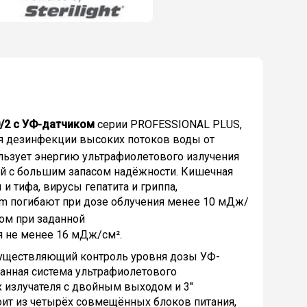
/2 с УФ-датчиком
серии PROFESSIONAL PLUS,
я дезинфекции высоких потоков воды от
ользует энергию ультрафиолетового излучения
ий с большим запасом надёжности. Кишечная
и тифа, вирусы гепатита и гриппа,
dium погибают при дозе облучения менее 10 мДж/
ком при заданной
я не менее 16 мДж/см².
существляющий контроль уровня дозы УФ-
Данная система ультрафиолетового
излучателя с двойным выходом и 3"
ит из четырёх совмещённых блоков питания,