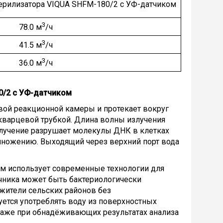
ерилизатора VIQUA SHFM-180/2 с УФ-датчиком
3
78.0 м
/ч
3
41.5 м
/ч
3
36.0 м
/ч
0/2 с УФ-датчиком
вой реакционной камеры и протекает вокруг
кварцевой трубкой. Длина волны излучения
злучение разрушает молекулы ДНК в клетках
змножению. Выходящий через верхний порт вода
м использует современные технологии для
чника может быть бактериологически
 жители сельских районов без
ется употреблять воду из поверхностных
даже при обнадёживающих результатах анализа