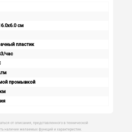
16.0x6.0 см
ачный пластик
м3/час
C
Атм
ямой промывкой
мкм
ия
аться от описания, представленного в технической
ть наличие желаемых функций и характеристик.