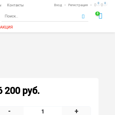
0
0
ы
Контакты
Вход
•
Регистрация
•
0
Ко
АКЦИЯ
6 200 руб.
-
+