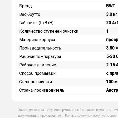
Бренд
BWT
Вес брутто
3.0 кг
Габариты (LxBxH)
20.4x
Количество ступеней очистки
1
Материал корпуса
прозр
Производительность
3.50 
Рабочая температура
5-30 
Рабочее давление
2-16 
Способ промывки
с пр
Степень очистки
100 
Страна-производитель
Австр
Описание товара носит информационный характер и может отлич
документации производителя. Рекомендуем при покупке проверя