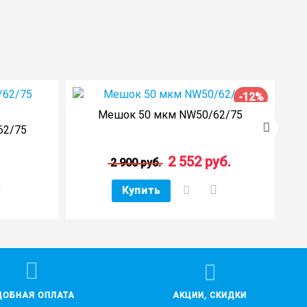
-12%
Мешок 50 мкм NW50/62/75
Ф
62/75
2 552 руб.
2 900 руб.
Купить
ДОБНАЯ ОПЛАТА
АКЦИИ, СКИДКИ