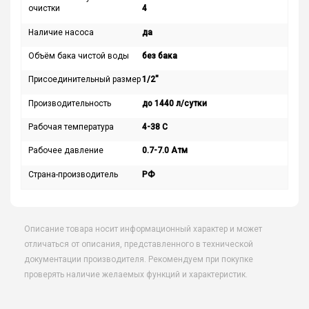
очистки
4
Наличие насоса
да
Объём бака чистой воды
без бака
Присоединительный размер
1/2″
Производительность
до 1440 л/сутки
Рабочая температура
4-38 С
Рабочее давление
0.7-7.0 Атм
Страна-производитель
РФ
Описание товара носит информационный характер и может
отличаться от описания, представленного в технической
документации производителя. Рекомендуем при покупке
проверять наличие желаемых функций и характеристик.