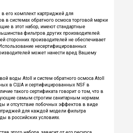
 в его комплект картриджей для
 в системах обратного осмоса торговой марки
щие в этот набор, имеют стандартные
льшинства фильтров других производителей.
ей сторонних производителей не обеспечивает
р. Использование несертифицированных
оизводителей может нанести вред Вашему
й воды Atoll и систем обратного осмоса Atoll
нных в США и сертифицированных NSF в
чие такого сертификата говорит о том, что в
вующие самым строгим санитарным нормам.
ды и отсутствие побочных эффектов в виде
артриджей для каждой модели фильтра
оды в российских условиях.
ав этого набора, зависит от его ресурса,