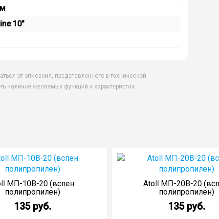
тм
ine 10″
аться от описания, представленного в технической
ть наличие желаемых функций и характеристик.
ы
oll МП-10В-20 (вспен.
Atoll МП-20В-20 (всп
полипропилен)
полипропилен)
135 руб.
135 руб.