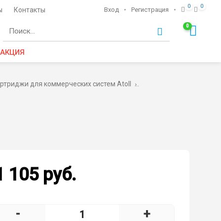
0
0
ы
Контакты
Вход
•
Регистрация
•
0
Ко
АКЦИЯ
ртриджи для коммерческих систем Atoll
Наборы картриджей Atol
1 105 руб.
-
+