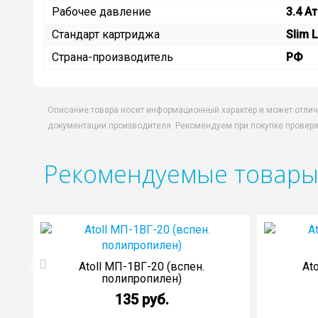
Рабочее давление
3.4 А
Стандарт картриджа
Slim L
Страна-производитель
РФ
Описание товара носит информационный характер и может отлич
документации производителя. Рекомендуем при покупке проверя
Рекомендуемые товар
Atoll МП-1ВГ-20 (вспен.
At
полипропилен)
135 руб.