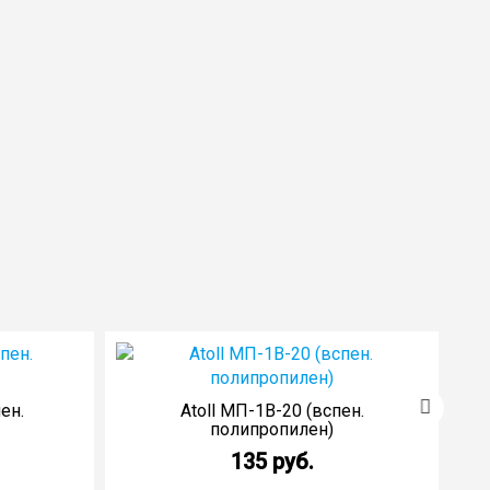
На
ен.
Atoll МП-1В-20 (вспен.
полипропилен)
135 руб.