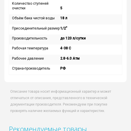
Количество ступеней
очистки
5
Объём бака чистой воды
18 л
Присоединительный размер
1/2″
Производительность
до 120 л/сутки
Рабочая температура
4-38 С
Рабочее давление
2.8-6.0 Атм
Страна-производитель
РФ
Описание товара носит информационный характер и может
отличаться от описания, представленного в технической
документации производителя. Рекомендуем при покупке
проверять наличие желаемых функций и характеристик.
Рекомендуемые товары