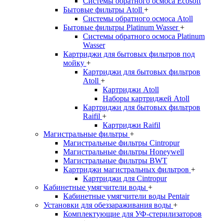
Системы обратного осмоса Ecosoft
Бытовые фильтры Atoll
+
Системы обратного осмоса Atoll
Бытовые фильтры Platinum Wasser
+
Системы обратного осмоса Platinum
Wasser
Картриджи для бытовых фильтров под
мойку
+
Картриджи для бытовых фильтров
Atoll
+
Картриджи Atoll
Наборы картриджей Atoll
Картриджи для бытовых фильтров
Raifil
+
Картриджи Raifil
Магистральные фильтры
+
Магистральные фильтры Cintropur
Магистральные фильтры Honeywell
Магистральные фильтры BWT
Картриджи магистральных фильтров
+
Картриджи для Cintropur
Кабинетные умягчители воды
+
Кабинетные умягчители воды Pentair
Установки для обеззараживания воды
+
Комплектующие для УФ-стерилизаторов